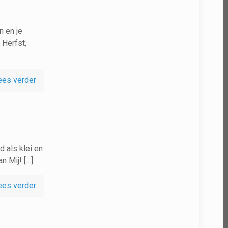
n en je
 Herfst,
ees verder
d als klei en
n Mij! […]
ees verder