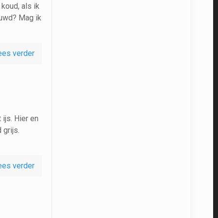
 koud, als ik
auwd? Mag ik
ees verder
ijs. Hier en
grijs.
ees verder