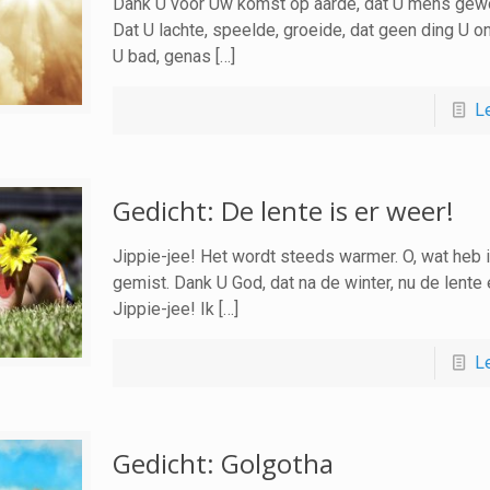
Dank U voor Uw komst op aarde, dat U mens gew
Dat U lachte, speelde, groeide, dat geen ding U 
U bad, genas […]
L
Gedicht: De lente is er weer!
Jippie-jee! Het wordt steeds warmer. O, wat heb i
gemist. Dank U God, dat na de winter, nu de lente 
Jippie-jee! Ik […]
L
Gedicht: Golgotha