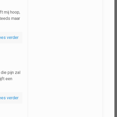
ft mij hoop,
 steeds maar
ees verder
die pijn zal
jft een
ees verder