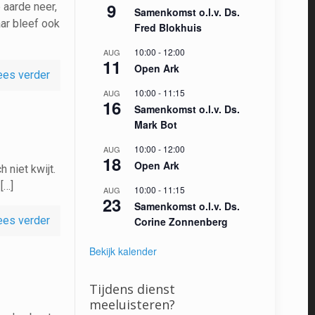
9
aarde neer,
Samenkomst o.l.v. Ds.
ar bleef ook
Fred Blokhuis
10:00
-
12:00
AUG
11
Open Ark
ees verder
10:00
-
11:15
AUG
16
Samenkomst o.l.v. Ds.
Mark Bot
10:00
-
12:00
AUG
18
Open Ark
 niet kwijt.
[…]
10:00
-
11:15
AUG
23
Samenkomst o.l.v. Ds.
ees verder
Corine Zonnenberg
Bekijk kalender
Tijdens dienst
meeluisteren?