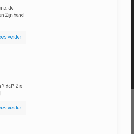
ang, de
an Zijn hand
ees verder
 ‘t dal? Zie
]
ees verder