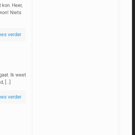
 kon. Heer,
won! Niets
ees verder
gaat. Ik weet
d, […]
ees verder