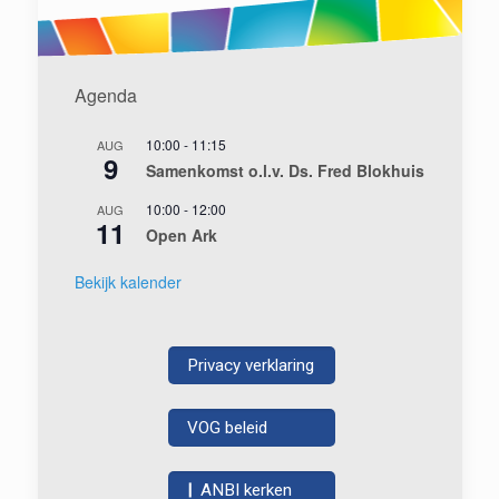
Agenda
10:00
-
11:15
AUG
9
Samenkomst o.l.v. Ds. Fred Blokhuis
10:00
-
12:00
AUG
11
Open Ark
Bekijk kalender
Privacy verklaring
VOG beleid
|
ANBI kerken