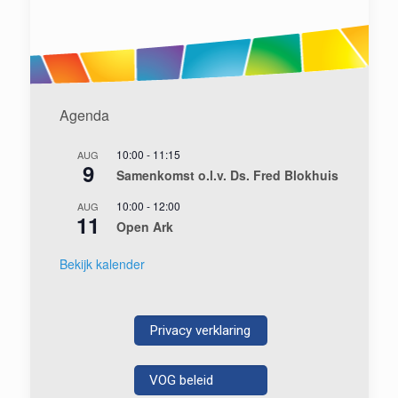
Agenda
10:00
-
11:15
AUG
9
Samenkomst o.l.v. Ds. Fred Blokhuis
10:00
-
12:00
AUG
11
Open Ark
Bekijk kalender
Privacy verklaring
VOG beleid