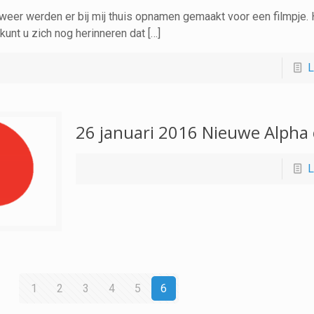
weer werden er bij mij thuis opnamen gemaakt voor een filmpje. 
kunt u zich nog herinneren dat […]
L
26 januari 2016 Nieuwe Alpha
L
1
2
3
4
5
6