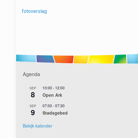
fotoverslag
Agenda
10:00
-
12:00
SEP
8
Open Ark
07:00
-
07:30
SEP
9
Stadsgebed
Bekijk kalender