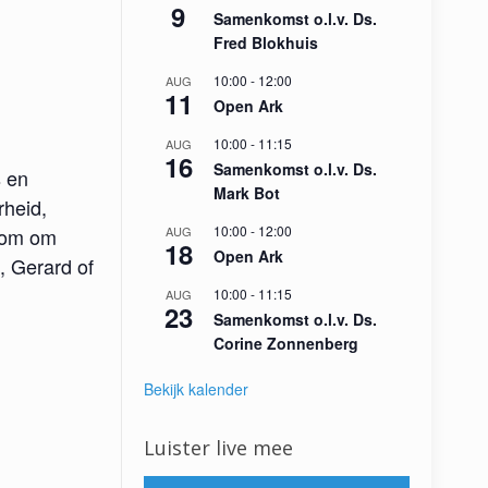
9
Samenkomst o.l.v. Ds.
Fred Blokhuis
10:00
-
12:00
AUG
11
Open Ark
10:00
-
11:15
AUG
16
Samenkomst o.l.v. Ds.
s en
Mark Bot
rheid,
10:00
-
12:00
lkom om
AUG
18
Open Ark
, Gerard of
10:00
-
11:15
AUG
23
Samenkomst o.l.v. Ds.
Corine Zonnenberg
Bekijk kalender
Luister live mee