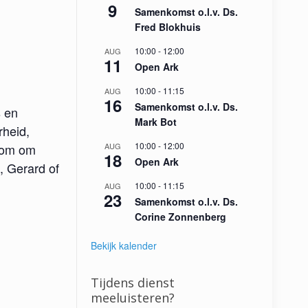
9
Samenkomst o.l.v. Ds.
Fred Blokhuis
10:00
-
12:00
AUG
11
Open Ark
10:00
-
11:15
AUG
16
Samenkomst o.l.v. Ds.
s en
Mark Bot
rheid,
10:00
-
12:00
lkom om
AUG
18
Open Ark
, Gerard of
10:00
-
11:15
AUG
23
Samenkomst o.l.v. Ds.
Corine Zonnenberg
Bekijk kalender
Tijdens dienst
meeluisteren?