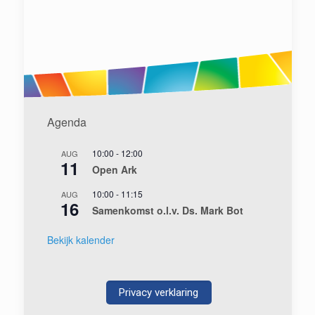
Agenda
10:00
-
12:00
AUG
11
Open Ark
10:00
-
11:15
AUG
16
Samenkomst o.l.v. Ds. Mark Bot
Bekijk kalender
Privacy verklaring