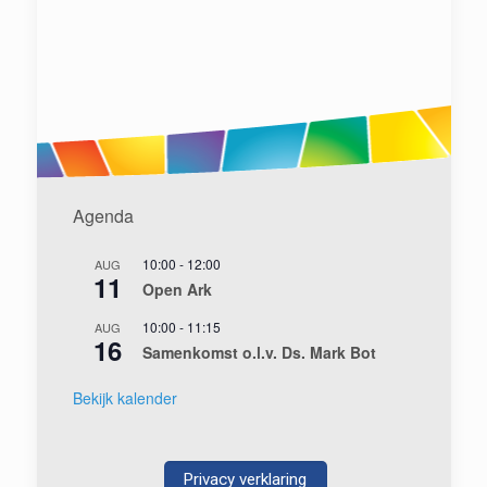
Agenda
10:00
-
12:00
AUG
11
Open Ark
10:00
-
11:15
AUG
16
Samenkomst o.l.v. Ds. Mark Bot
Bekijk kalender
Privacy verklaring