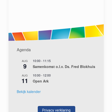
Agenda
10:00
-
11:15
AUG
9
Samenkomst o.l.v. Ds. Fred Blokhuis
10:00
-
12:00
AUG
11
Open Ark
Bekijk kalender
Privacy verklaring