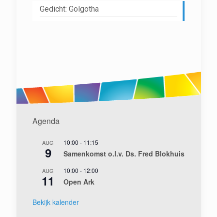
Gedicht: Golgotha
Agenda
10:00
-
11:15
AUG
9
Samenkomst o.l.v. Ds. Fred Blokhuis
10:00
-
12:00
AUG
11
Open Ark
Bekijk kalender