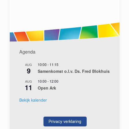
Agenda
10:00
-
11:15
AUG
9
Samenkomst o.l.v. Ds. Fred Blokhuis
10:00
-
12:00
AUG
11
Open Ark
Bekijk kalender
Privacy verklaring