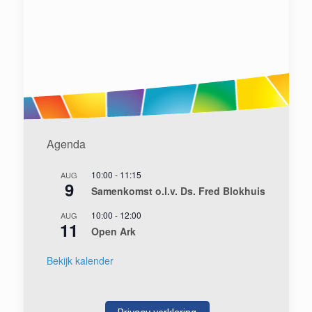
Agenda
10:00
-
11:15
AUG
9
Samenkomst o.l.v. Ds. Fred Blokhuis
10:00
-
12:00
AUG
11
Open Ark
Bekijk kalender