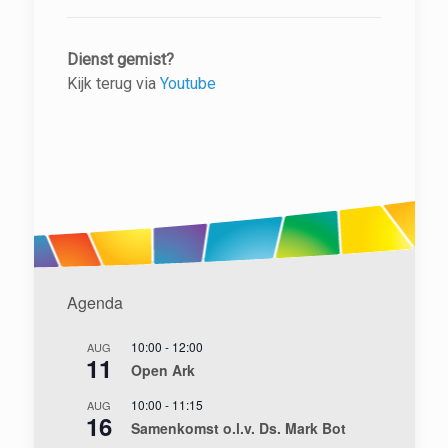
Dienst gemist?
Kijk terug via
Youtube
Agenda
10:00
-
12:00
AUG
11
Open Ark
10:00
-
11:15
AUG
16
Samenkomst o.l.v. Ds. Mark Bot