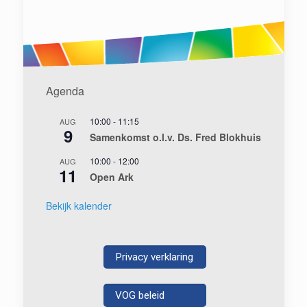
Agenda
10:00
-
11:15
AUG
9
Samenkomst o.l.v. Ds. Fred Blokhuis
10:00
-
12:00
AUG
11
Open Ark
Bekijk kalender
Privacy verklaring
VOG beleid