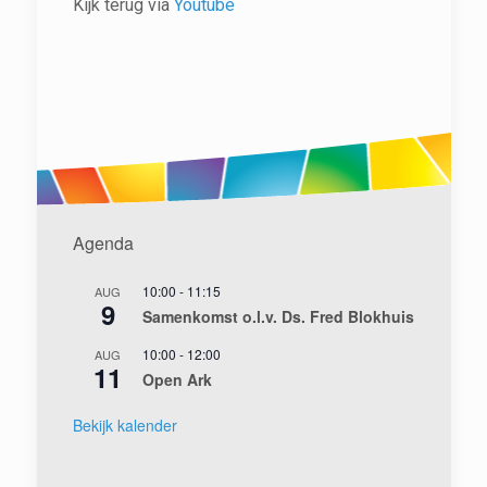
Kijk terug via
Youtube
Agenda
10:00
-
11:15
AUG
9
Samenkomst o.l.v. Ds. Fred Blokhuis
10:00
-
12:00
AUG
11
Open Ark
Bekijk kalender